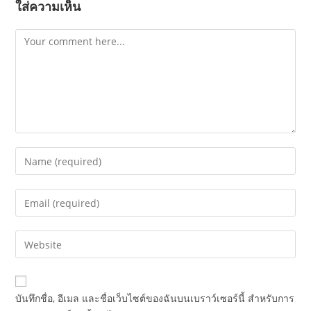
ใส่ความเห็น
Comment
Enter
your
name
Enter
or
your
username
email
Enter
to
address
your
comment
to
website
comment
URL
บันทึกชื่อ, อีเมล และชื่อเว็บไซต์ของฉันบนเบราว์เซอร์นี้ สำหรับการ
(optional)