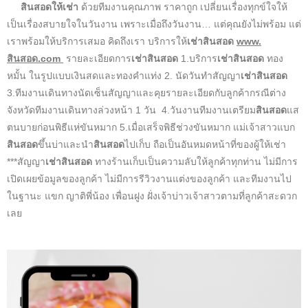
สินสอดให้เช่า
ด้วยทีมงานคุณภาพ ราคาถูก เปลี่ยนเรื่องทุกข์ใจให้
เป็นเรื่องสบายใจในวันงาน เพราะเมื่อถึงวันงาน… แต่คุณยังไม่พร้อม แต่
เราพร้อมให้บริการเสมอ คิดถึงเรา บริการให้
เช่าสินสอด
www.
สินสอด.com
รายละเอียดการ
เช่าสินสอด
1.บริการ
เช่าสินสอด
ทอง
หมั้น ในรูปแบบเงินสดและทองคำแท่ง 2. นัดวันทำสัญญา
เช่าสินสอด
3.ทีมงานเดินทางนัดเซ็นสัญญาและคุยรายละเอียดกับลูกค้ากรณีต่าง
จังหวัดทีมงานเดินทางล่วงหน้า 1 วัน 4.วันงานทีมงานเตรียม
สินสอด
แส
ตนบายก่อนพิธีแห่ขันหมาก 5.เมื่อเสร็จพิธีช่วงขันหมาก แม่เจ้าสาวแบก
สินสอด
ขึ้นบ่าและนำ
สินสอด
ไปเก็บ ถือเป็นอันหมดหน้าที่ของผู้ให้เช่า
***สัญญา
เช่าสินสอด
ทางร้านเก็บเป็นความลับให้ลูกค้าทุกท่าน ไม่มีการ
เปิดเผยข้อมูลของลูกค้า ไม่มีการรีวิวงานแต่งของลูกค้า และทีมงานไป
ในฐานะ แขก ญาติพี่น้อง เพื่อนฝูง ฝั่งเจ้าบ่าวเจ้าสาวตามที่ลูกค้าสะดวก
เลย